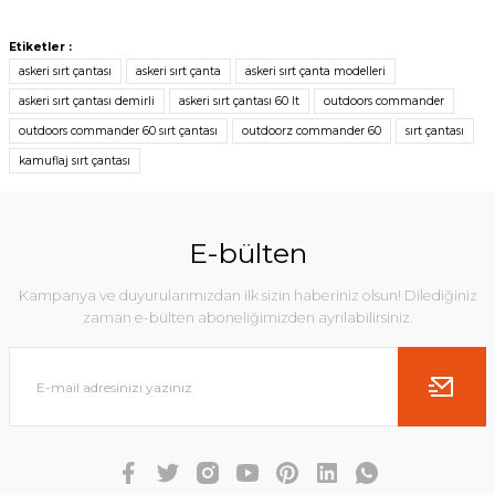
Etiketler :
askeri sırt çantası
askeri sırt çanta
askeri sırt çanta modelleri
askeri sırt çantası demirli
askeri sırt çantası 60 lt
outdoors commander
outdoors commander 60 sırt çantası
outdoorz commander 60
sırt çantası
kamuflaj sırt çantası
E-bülten
Kampanya ve duyurularımızdan ilk sizin haberiniz olsun! Dilediğiniz
zaman e-bülten aboneliğimizden ayrılabilirsiniz.