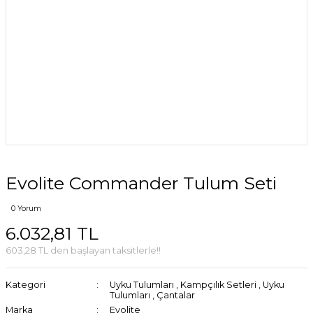
Evolite Commander Tulum Seti
0 Yorum
6.032,81 TL
603,28 TL den başlayan taksitlerle!!
Kategori
Uyku Tulumları
,
Kampçılık Setleri
,
Uyku
Tulumları
,
Çantalar
Marka
Evolite