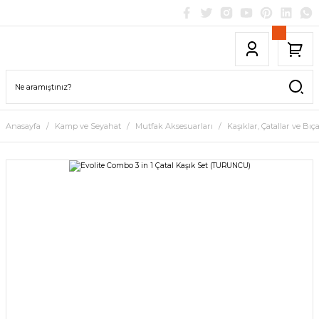
Anasayfa
Kamp ve Seyahat
Mutfak Aksesuarları
Kaşıklar, Çatallar ve Bıç