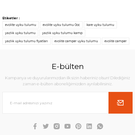
Etiketler :
evolite uyku tulumu
evolite uyku tulumu 0oc
kare uyku tulumu
yazlık uyku tulumu
yazlık uyku tulumu kamp
yazlık uyku tulumu fiyatları
evolite camper uyku tulumu
evolite camper
E-bülten
Kampanya ve duyurularımızdan ilk sizin haberiniz olsun! Dilediğiniz
zaman e-bülten aboneliğimizden ayrılabilirsiniz.