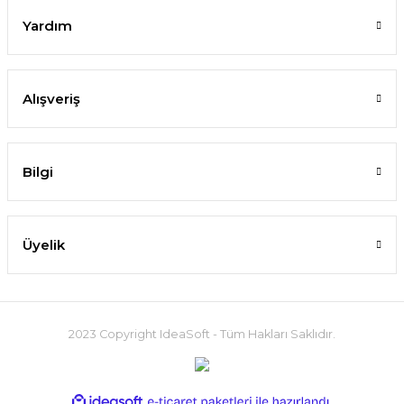
Yardım
Alışveriş
Bilgi
Üyelik
2023 Copyright IdeaSoft - Tüm Hakları Saklıdır.
ideasoft
ile
e-