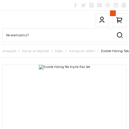
Anasayfa
Kamp ve Seyahat
Diğer
Kampçılık Setleri
Evolite Hiking Tek