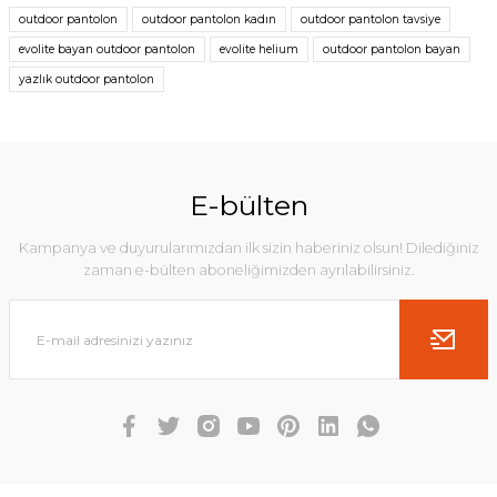
outdoor pantolon
outdoor pantolon kadın
outdoor pantolon tavsiye
evolite bayan outdoor pantolon
evolite helium
outdoor pantolon bayan
yazlık outdoor pantolon
E-bülten
Kampanya ve duyurularımızdan ilk sizin haberiniz olsun! Dilediğiniz
zaman e-bülten aboneliğimizden ayrılabilirsiniz.