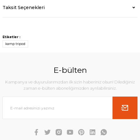
Taksit Seçenekleri
Etiketler :
kamp tripod
E-bülten
Kampanya ve duyurularımızdan ilk sizin haberiniz olsun! Dilediğiniz
zaman e-bülten aboneliğimizden ayrılabilirsiniz.