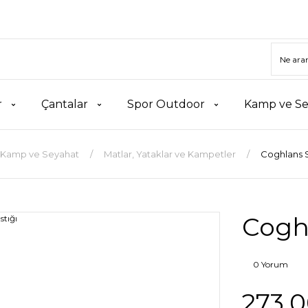
r
Çantalar
Spor Outdoor
Kamp ve Se
Kamp ve Seyahat
Matlar, Yataklar ve Kampetler
Coghlans S
Coghl
0 Yorum
273,0