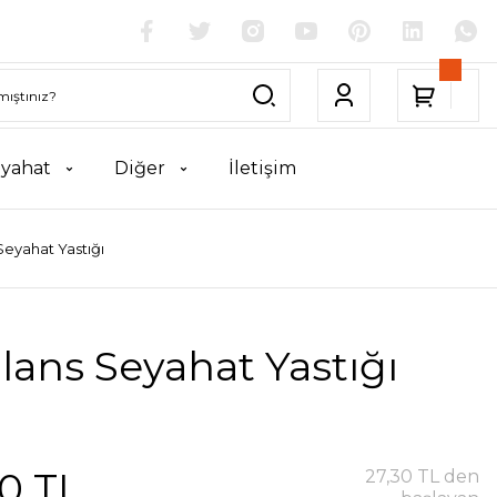
yahat
Diğer
İletişim
eyahat Yastığı
ans Seyahat Yastığı
0 TL
27,30 TL den