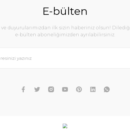
E-bülten
e duyurularımızdan ilk sizin haberiniz olsun! Diledi
e-bülten aboneliğimizden ayrılabilirsiniz.