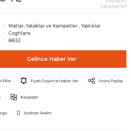
başlayan
taksitlerle!!
Matlar, Yataklar ve Kampetler
,
Yastıklar
Coghlans
8832
Gelince Haber Ver
Fiyatı Düşünce Haber Ver
Ürünü Paylaş
t
Karşılaştır
argo
Stoktan Teslim