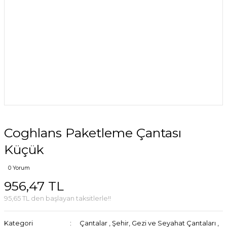
Coghlans Paketleme Çantası
Küçük
0 Yorum
956,47 TL
95,65 TL den başlayan taksitlerle!!
Kategori
Çantalar
,
Şehir, Gezi ve Seyahat Çantaları
,