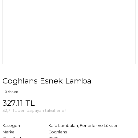
Coghlans Esnek Lamba
0 Yorum
327,11 TL
32,71 TL den başlayan taksitlerle!!
Kategori
Kafa Lambaları, Fenerler ve Lüksler
Marka
Coghlans