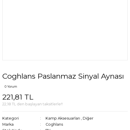
Coghlans Paslanmaz Sinyal Aynası
0 Yorum
221,81 TL
22,18 TL den başlayan taksitlerle!!
Kategori
Kamp Aksesuarları
,
Diğer
Marka
Coghlans