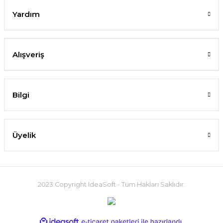
Yardım
Alışveriş
Bilgi
Üyelik
2023 Copyright IdeaSoft - Tüm Hakları Saklıdır.
ideasoft
ile
e-