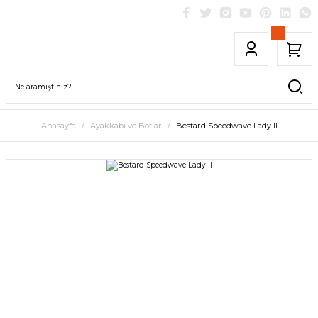
Anasayfa
Ayakkabı ve Botlar
Bestard Speedwave Lady II