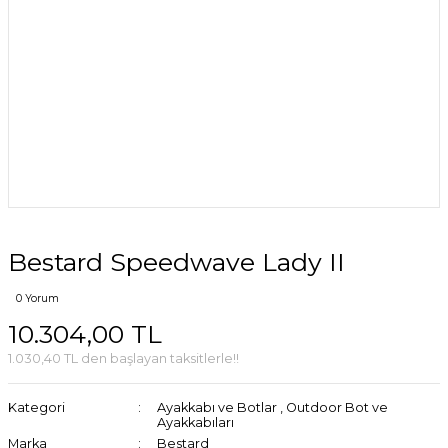
Bestard Speedwave Lady II
0 Yorum
10.304,00 TL
1.030,40 TL den başlayan taksitlerle!!
Kategori
Ayakkabı ve Botlar
,
Outdoor Bot ve
Ayakkabıları
Marka
Bestard