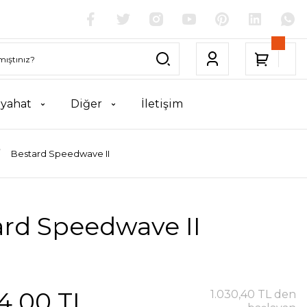
yahat
Diğer
İletişim
Bestard Speedwave II
ard Speedwave II
4,00 TL
1.030,40 TL den