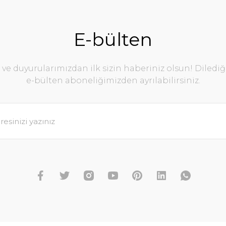
E-bülten
e duyurularımızdan ilk sizin haberiniz olsun! Diledi
e-bülten aboneliğimizden ayrılabilirsiniz.