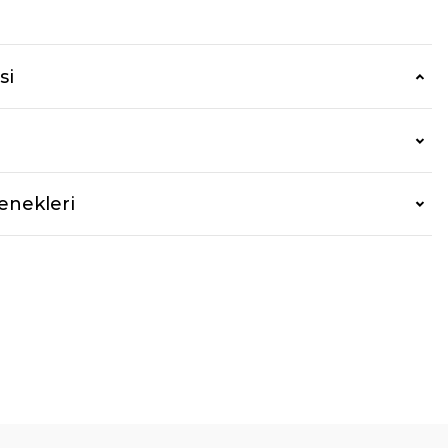
r
si
enekleri