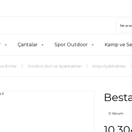
r
Çantalar
Spor Outdoor
Kamp ve Se
ve Botlar
Outdoor Bot ve Ayakkabıları
Koşu Ayakkabıları
Best
0 Yorum
10.30