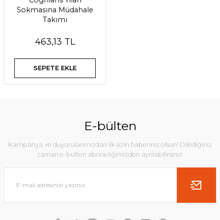
Coghlans Yılan
Sokmasına Müdahale
Takımı
463,13 TL
SEPETE EKLE
E-bülten
Kampanya ve duyurularımızdan ilk sizin haberiniz olsun! Dilediğiniz
zaman e-bülten aboneliğimizden ayrılabilirsiniz.