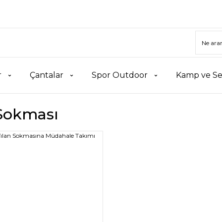
r
Çantalar
Spor Outdoor
Kamp ve Se
 Sokması