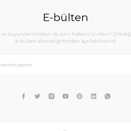
E-bülten
e duyurularımızdan ilk sizin haberiniz olsun! Diledi
e-bülten aboneliğimizden ayrılabilirsiniz.