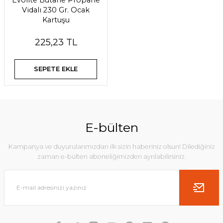
Evolite Butane Propane
Vidalı 230 Gr. Ocak
Kartuşu
225,23 TL
SEPETE EKLE
E-bülten
Kampanya ve duyurularımızdan ilk sizin haberiniz olsun! Dilediğiniz
zaman e-bülten aboneliğimizden ayrılabilirsiniz.