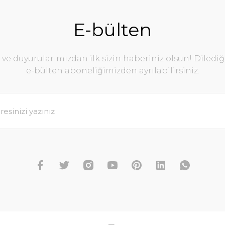
E-bülten
e duyurularımızdan ilk sizin haberiniz olsun! Diledi
e-bülten aboneliğimizden ayrılabilirsiniz.