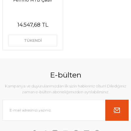
Ferrino MTB Çadır
14.547,68 TL
TÜKENDİ
E-bülten
Kampanya ve duyurularımızdan ilk sizin haberiniz olsun! Dilediğiniz
zaman e-bülten aboneliğimizden ayrılabilirsiniz.