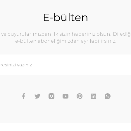
E-bülten
e duyurularımızdan ilk sizin haberiniz olsun! Diledi
e-bülten aboneliğimizden ayrılabilirsiniz.