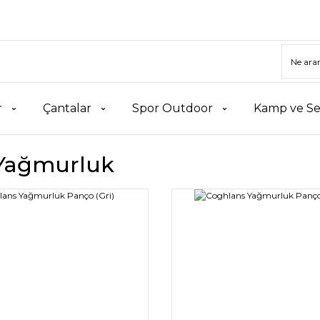
r
Çantalar
Spor Outdoor
Kamp ve Se
Yağmurluk