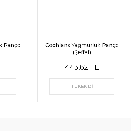
k Panço
Coghlans Yağmurluk Panço
(Şeffaf)
L
443,62 TL
TÜKENDİ