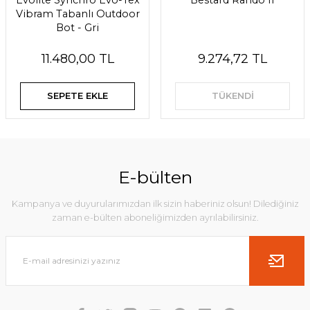
Evolite Synchro Evo-Tex
Bestard Rando II
Vibram Tabanlı Outdoor
Bot - Gri
11.480,00 TL
9.274,72 TL
SEPETE EKLE
TÜKENDİ
E-bülten
Kampanya ve duyurularımızdan ilk sizin haberiniz olsun! Dilediğiniz
zaman e-bülten aboneliğimizden ayrılabilirsiniz.