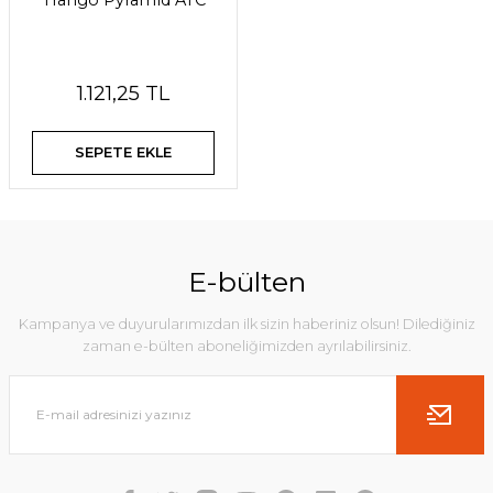
Trango Pyramid ATC
1.121,25 TL
SEPETE EKLE
E-bülten
Kampanya ve duyurularımızdan ilk sizin haberiniz olsun! Dilediğiniz
zaman e-bülten aboneliğimizden ayrılabilirsiniz.