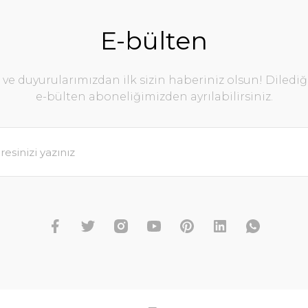
E-bülten
e duyurularımızdan ilk sizin haberiniz olsun! Diledi
e-bülten aboneliğimizden ayrılabilirsiniz.