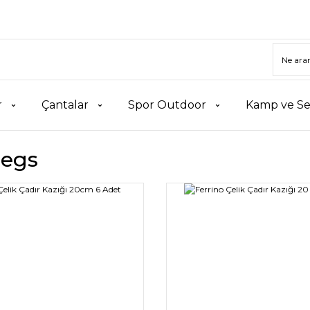
r
Çantalar
Spor Outdoor
Kamp ve Se
Pegs