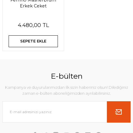
Ferrino Masherbrum
Erkek Ceket
4.480,00 TL
SEPETE EKLE
E-bülten
Kampanya ve duyurularımızdan ilk sizin haberiniz olsun! Dilediğiniz
zaman e-bülten aboneliğimizden ayrılabilirsiniz.