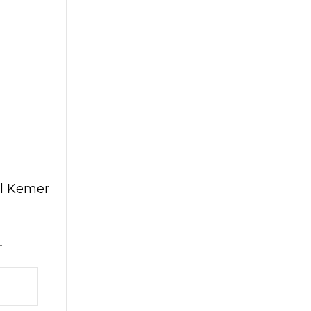
al Kemer
L