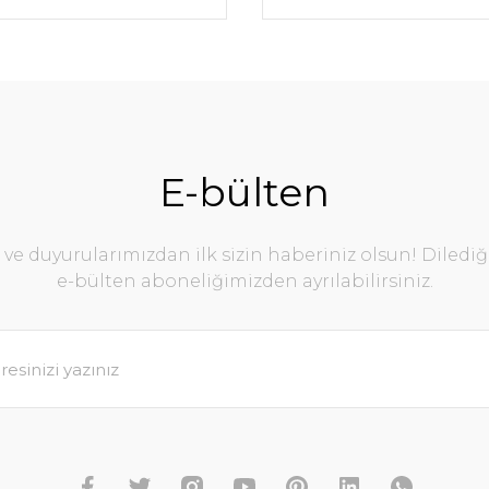
E-bülten
e duyurularımızdan ilk sizin haberiniz olsun! Diledi
e-bülten aboneliğimizden ayrılabilirsiniz.