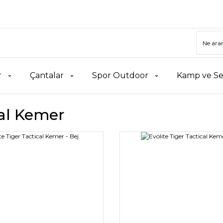
r
Çantalar
Spor Outdoor
Kamp ve Se
cal Kemer