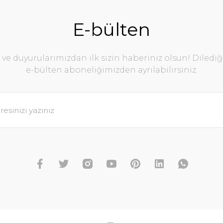
E-bülten
e duyurularımızdan ilk sizin haberiniz olsun! Diledi
e-bülten aboneliğimizden ayrılabilirsiniz.