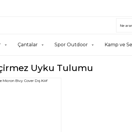
r
Çantalar
Spor Outdoor
Kamp ve Se
çirmez Uyku Tulumu