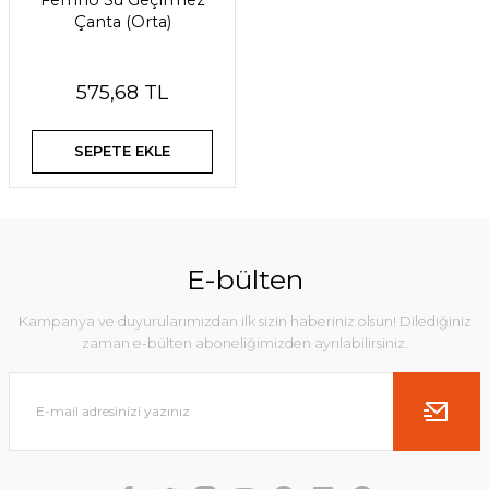
Ferrino Su Geçirmez
Çanta (Orta)
575,68 TL
SEPETE EKLE
E-bülten
Kampanya ve duyurularımızdan ilk sizin haberiniz olsun! Dilediğiniz
zaman e-bülten aboneliğimizden ayrılabilirsiniz.