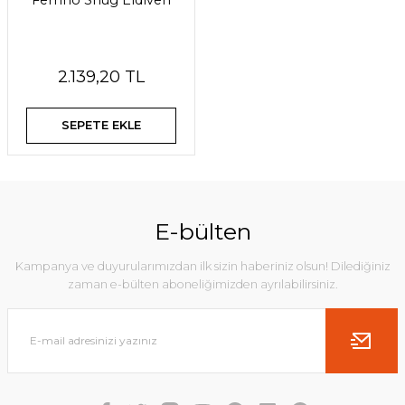
Ferrino Snug Eldiven
2.139,20 TL
SEPETE EKLE
E-bülten
Kampanya ve duyurularımızdan ilk sizin haberiniz olsun! Dilediğiniz
zaman e-bülten aboneliğimizden ayrılabilirsiniz.