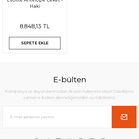
Evolite Antelope Ceket -
Haki
8.848,13 TL
SEPETE EKLE
E-bülten
Kampanya ve duyurularımızdan ilk sizin haberiniz olsun! Dilediğiniz
zaman e-bülten aboneliğimizden ayrılabilirsiniz.