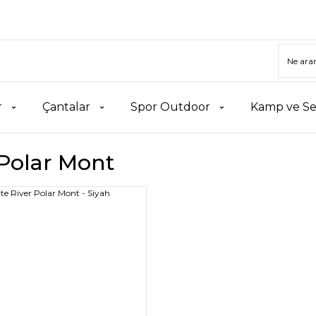
r
Çantalar
Spor Outdoor
Kamp ve Se
 Polar Mont