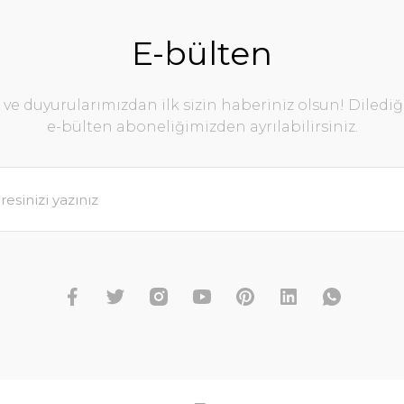
E-bülten
e duyurularımızdan ilk sizin haberiniz olsun! Diledi
e-bülten aboneliğimizden ayrılabilirsiniz.