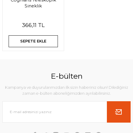
Coghlans Teleskopik
Sineklik
366,11 TL
SEPETE EKLE
E-bülten
Kampanya ve duyurularımızdan ilk sizin haberiniz olsun! Dilediğiniz
zaman e-bülten aboneliğimizden ayrılabilirsiniz.