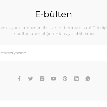
E-bülten
e duyurularımızdan ilk sizin haberiniz olsun! Diledi
e-bülten aboneliğimizden ayrılabilirsiniz.