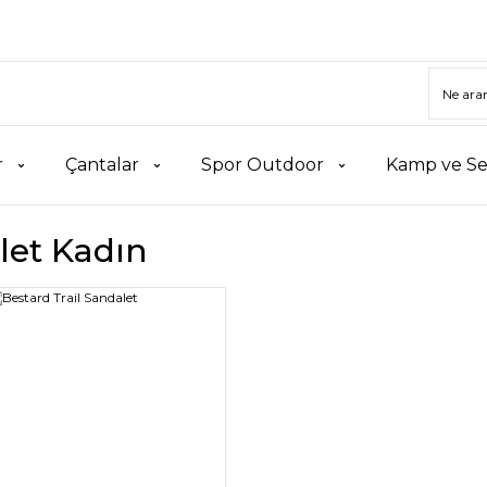
r
Çantalar
Spor Outdoor
Kamp ve Se
let Kadın