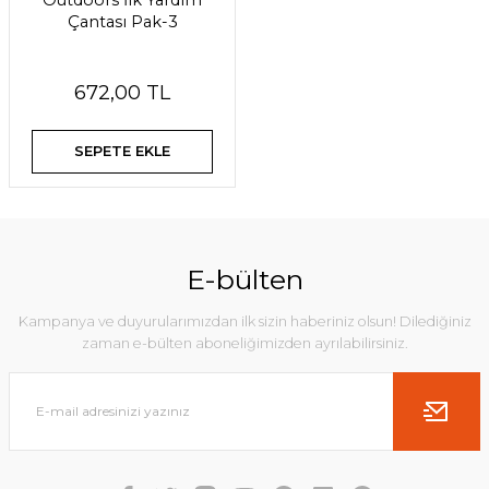
Outdoors İlk Yardım
Çantası Pak-3
672,00 TL
SEPETE EKLE
E-bülten
Kampanya ve duyurularımızdan ilk sizin haberiniz olsun! Dilediğiniz
zaman e-bülten aboneliğimizden ayrılabilirsiniz.