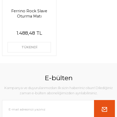
Ferrino Rock Slave
Oturma Matı
1.488,48 TL
TÜKENDİ
E-bülten
Kampanya ve duyurularımızdan ilk sizin haberiniz olsun! Dilediğiniz
zaman e-bülten aboneliğimizden ayrılabilirsiniz.