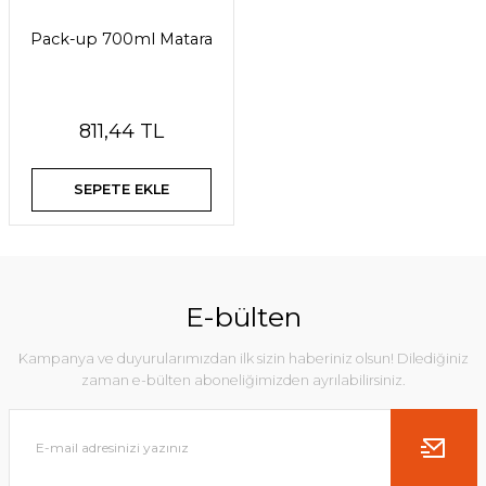
Pack-up 700ml Matara
811,44 TL
SEPETE EKLE
E-bülten
Kampanya ve duyurularımızdan ilk sizin haberiniz olsun! Dilediğiniz
zaman e-bülten aboneliğimizden ayrılabilirsiniz.