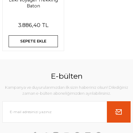
Leki Voyager Trekking
Baton
3.886,40 TL
SEPETE EKLE
E-bülten
Kampanya ve duyurularımızdan ilk sizin haberiniz olsun! Dilediğiniz
zaman e-bülten aboneliğimizden ayrılabilirsiniz.