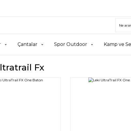
r
Çantalar
Spor Outdoor
Kamp ve Se
ltratrail Fx