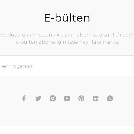
E-bülten
e duyurularımızdan ilk sizin haberiniz olsun! Diledi
e-bülten aboneliğimizden ayrılabilirsiniz.