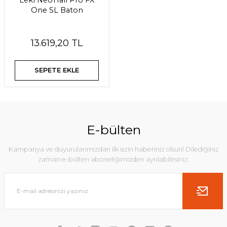
Leki NeoTrail Pro FX
One SL Baton
13.619,20 TL
SEPETE EKLE
E-bülten
Kampanya ve duyurularımızdan ilk sizin haberiniz olsun! Dilediğiniz
zaman e-bülten aboneliğimizden ayrılabilirsiniz.