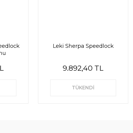
peedlock
Leki Sherpa Speedlock
nu
TL
9.892,40 TL
TÜKENDİ