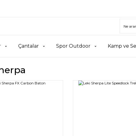
r
Çantalar
Spor Outdoor
Kamp ve Se
Sherpa