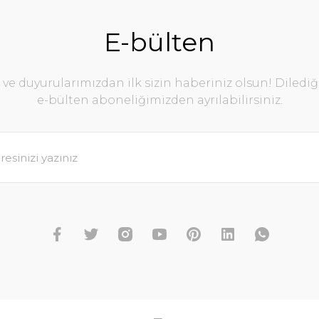
E-bülten
e duyurularımızdan ilk sizin haberiniz olsun! Diledi
e-bülten aboneliğimizden ayrılabilirsiniz.