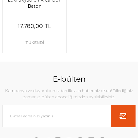
Leki SkySolo FX Carbon
Baton
17.780,00 TL
TÜKENDİ
E-bülten
Kampanya ve duyurularımızdan ilk sizin haberiniz olsun! Dilediğiniz
zaman e-bülten aboneliğimizden ayrılabilirsiniz.