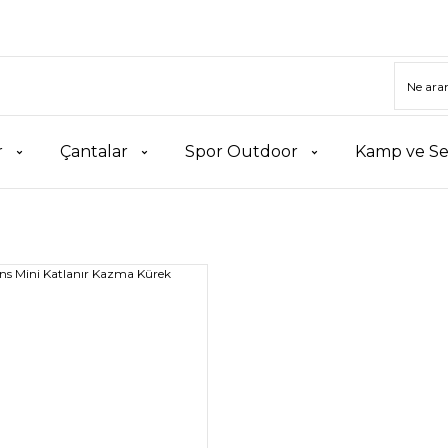
r
Çantalar
Spor Outdoor
Kamp ve Se