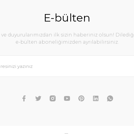
E-bülten
e duyurularımızdan ilk sizin haberiniz olsun! Diledi
e-bülten aboneliğimizden ayrılabilirsiniz.