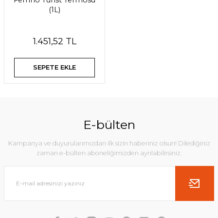
Ferrino Turist Termosu
(1L)
1.451,52 TL
SEPETE EKLE
E-bülten
Kampanya ve duyurularımızdan ilk sizin haberiniz olsun! Dilediğiniz
zaman e-bülten aboneliğimizden ayrılabilirsiniz.