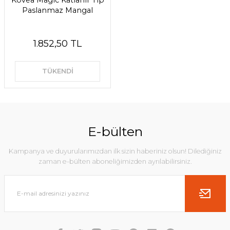
Kovea Magic Katlanır Tip
Paslanmaz Mangal
1.852,50 TL
TÜKENDİ
E-bülten
Kampanya ve duyurularımızdan ilk sizin haberiniz olsun! Dilediğiniz
zaman e-bülten aboneliğimizden ayrılabilirsiniz.