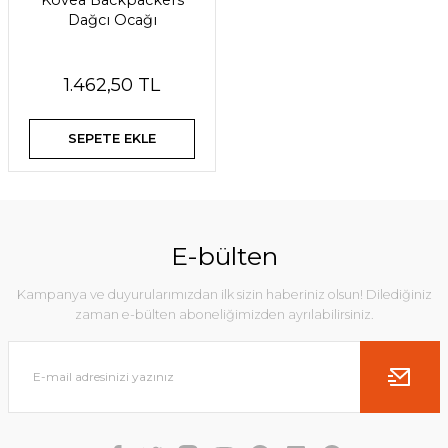
Kovea Backpackers
Dağcı Ocağı
1.462,50 TL
SEPETE EKLE
E-bülten
Kampanya ve duyurularımızdan ilk sizin haberiniz olsun! Dilediğiniz
zaman e-bülten aboneliğimizden ayrılabilirsiniz.