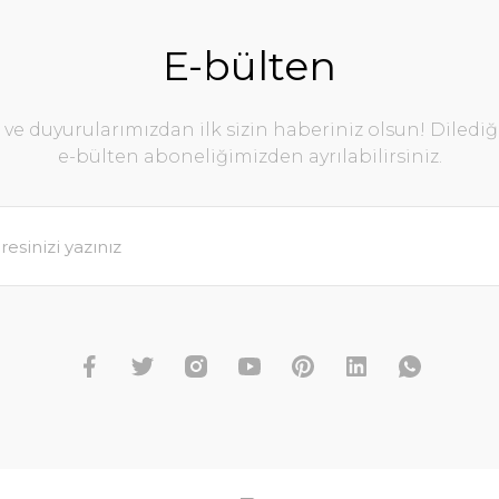
E-bülten
e duyurularımızdan ilk sizin haberiniz olsun! Diledi
e-bülten aboneliğimizden ayrılabilirsiniz.