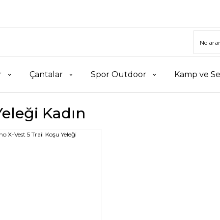
r
Çantalar
Spor Outdoor
Kamp ve Se
eleği Kadın