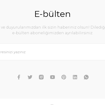
E-bülten
e duyurularımızdan ilk sizin haberiniz olsun! Diledi
e-bülten aboneliğimizden ayrılabilirsiniz.