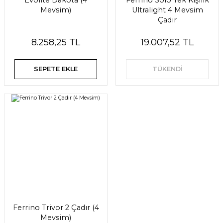
Evolite Dakota (4
Ferrino Solo Tek Kişilik
Mevsim)
Ultralight 4 Mevsim
Çadır
8.258,25 TL
19.007,52 TL
SEPETE EKLE
TÜKENDİ
Ferrino Trivor 2 Çadır (4
Mevsim)