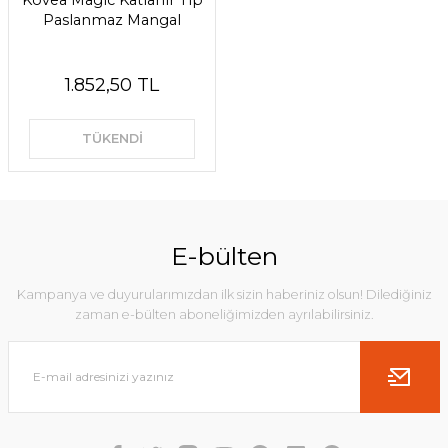
Kovea Magic Katlanır Tip
Paslanmaz Mangal
1.852,50 TL
TÜKENDİ
E-bülten
Kampanya ve duyurularımızdan ilk sizin haberiniz olsun! Dilediğiniz
zaman e-bülten aboneliğimizden ayrılabilirsiniz.