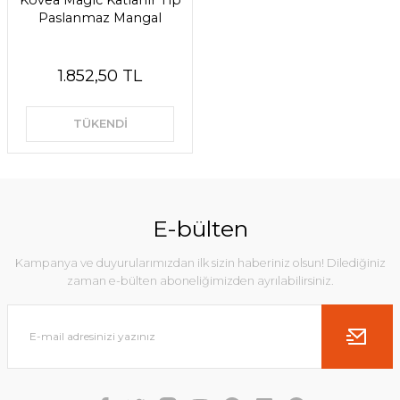
Kovea Magic Katlanır Tip
Paslanmaz Mangal
1.852,50 TL
TÜKENDİ
E-bülten
Kampanya ve duyurularımızdan ilk sizin haberiniz olsun! Dilediğiniz
zaman e-bülten aboneliğimizden ayrılabilirsiniz.