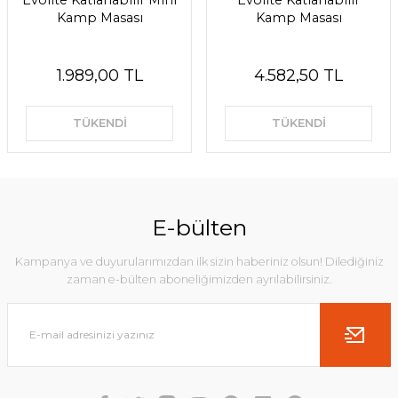
Evolite Katlanabilir Mini
Evolite Katlanabilir
Kamp Masası
Kamp Masası
1.989,00 TL
4.582,50 TL
TÜKENDİ
TÜKENDİ
E-bülten
Kampanya ve duyurularımızdan ilk sizin haberiniz olsun! Dilediğiniz
zaman e-bülten aboneliğimizden ayrılabilirsiniz.