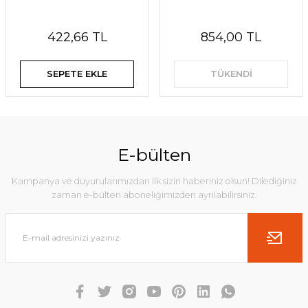
422,66 TL
854,00 TL
SEPETE EKLE
TÜKENDİ
E-bülten
Kampanya ve duyurularımızdan ilk sizin haberiniz olsun! Dilediğiniz
zaman e-bülten aboneliğimizden ayrılabilirsiniz.