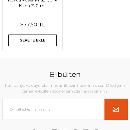
Kovea Paslanmaz Çelik
Kupa 220 ml.
877,50 TL
SEPETE EKLE
E-bülten
Kampanya ve duyurularımızdan ilk sizin haberiniz olsun! Dilediğiniz
zaman e-bülten aboneliğimizden ayrılabilirsiniz.